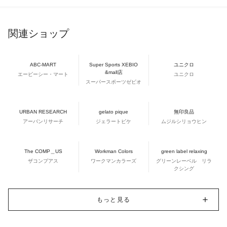
関連ショップ
ABC-MART
Super Sports XEBIO
ユニクロ
&mall店
エービーシー・マート
ユニクロ
スーパースポーツゼビオ
URBAN RESEARCH
gelato pique
無印良品
アーバンリサーチ
ジェラートピケ
ムジルシリョウヒン
The COMP＿US
Workman Colors
green label relaxing
ザコンプアス
ワークマンカラーズ
グリーンレーベル リラ
クシング
もっと見る