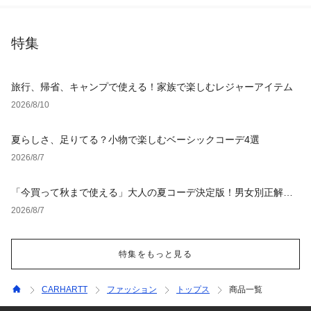
特集
旅行、帰省、キャンプで使える！家族で楽しむレジャーアイテム
2026/8/10
夏らしさ、足りてる？小物で楽しむベーシックコーデ4選
2026/8/7
「今買って秋まで使える」大人の夏コーデ決定版！男女別正解ス
タイルとNGな着こなし
2026/8/7
特集をもっと見る
CARHARTT
ファッション
トップス
商品一覧