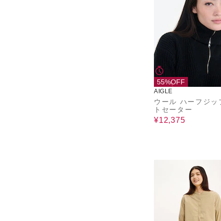
55%OFF
AIGLE
ウール ハーフジッ
トセーター
¥12,375