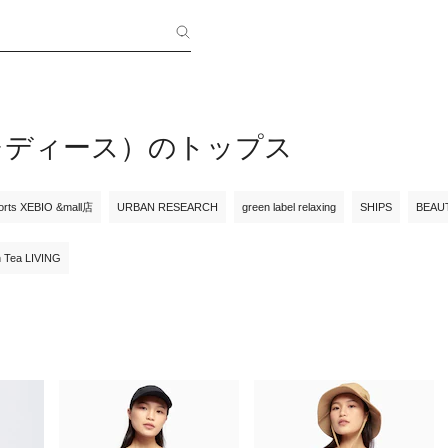
（レディース）のトップス
orts XEBIO &mall店
URBAN RESEARCH
green label relaxing
SHIPS
BEAU
n Tea LIVING