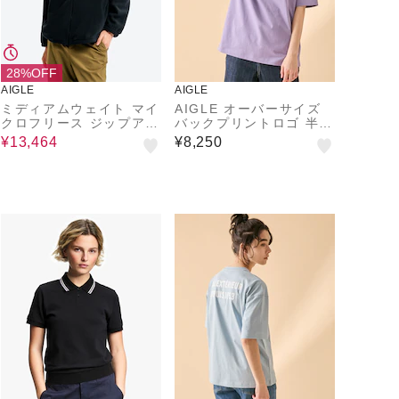
28%OFF
AIGLE
AIGLE
ミディアムウェイト マイ
AIGLE オーバーサイズ
クロフリース ジップアッ
バックプリントロゴ 半袖
プフーディ ジャケット
Tシャツ
¥13,464
¥8,250