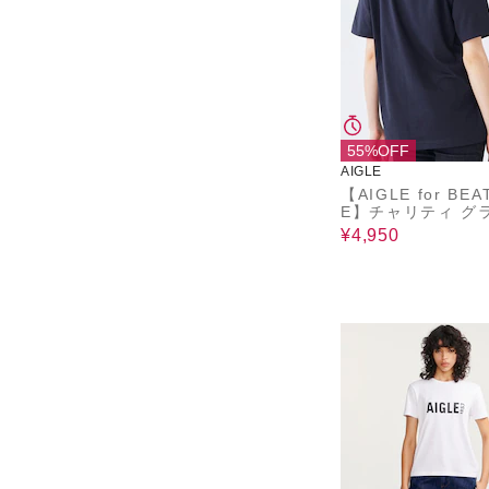
55%OFF
AIGLE
【AIGLE for BEA
E】チャリティ グ
ック 半袖Ｔシャツ
¥4,950