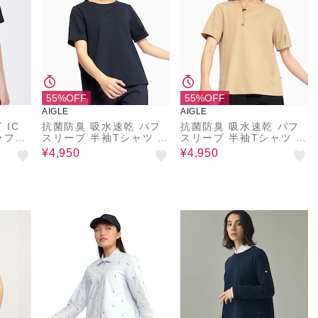
55%OFF
55%OFF
AIGLE
AIGLE
T IC
抗菌防臭 吸水速乾 パフ
抗菌防臭 吸水速乾 パフ
ラフィ
スリーブ 半袖Tシャツ R
スリーブ 半袖Tシャツ R
P
P
¥4,950
¥4,950