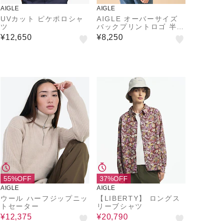
AIGLE
AIGLE
UVカット ピケポロシャ
AIGLE オーバーサイズ
ツ
バックプリントロゴ 半袖
Tシャツ
¥12,650
¥8,250
55%OFF
37%OFF
AIGLE
AIGLE
ウール ハーフジップニッ
【LIBERTY】 ロングス
トセーター
リーブシャツ
¥12,375
¥20,790