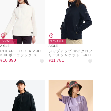
55%OFF
37%OFF
AIGLE
AIGLE
POLARTEC CLASSIC
ジップアップ マイクロフ
300 ポーラテック スタ
リースジャケット T-KIT
ンドジップアップフリー
¥10,890
¥11,781
スベスト RP