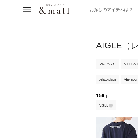
お探しのアイテムは？
AIGLE
ABC-MART
Super Sp
gelato pique
Afternoo
156
件
AIGLE