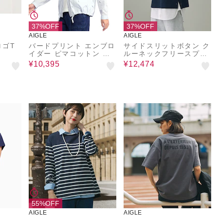
37%OFF
37%OFF
AIGLE
AIGLE
ロゴT
バードプリント エンブロ
サイドスリットボタン ク
イダー ピマコットン ロ
ルーネックフリースプル
ングスリーブシャツ
オーバー
¥10,395
¥12,474
55%OFF
AIGLE
AIGLE