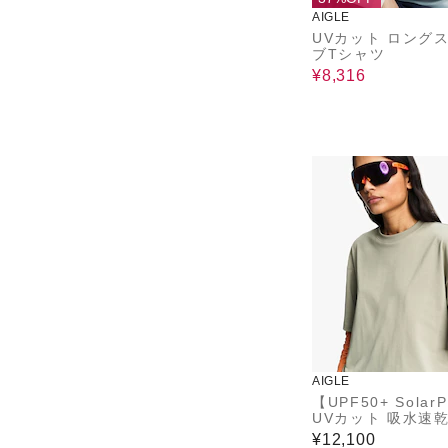
AIGLE
UVカット ロング
ブTシャツ
¥8,316
AIGLE
【UPF50+ Solar
UVカット 吸水速乾
冷感 テックTシャ
¥12,100