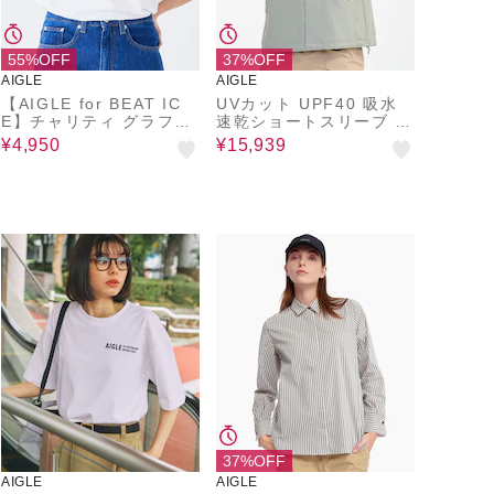
55%OFF
37%OFF
AIGLE
AIGLE
【AIGLE for BEAT IC
UVカット UPF40 吸水
E】チャリティ グラフィ
速乾ショートスリーブ ノ
ック 半袖Ｔシャツ
ーカラーシャツ
¥4,950
¥15,939
37%OFF
AIGLE
AIGLE