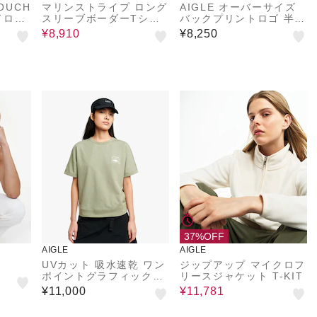
OUCH
マリンストライプ ロング
AIGLE オーバーサイズ
ドロゴ
スリーブボーダーTシャ
バックプリントロゴ 半袖
ツ RP 長袖Tシャツ
Tシャツ
¥8,910
¥8,250
37%OFF
AIGLE
AIGLE
UVカット 吸水速乾 ワン
ジップアップ マイクロフ
ポイントグラフィック半
リースジャケット T-KIT
袖Tシャツ
¥11,000
¥11,781