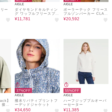
AIGLE
AIGLE
スリー
ダイヤモンドキルティン
ポーラーテック フリース
グ ワッフルフリースプル
ブルゾンパーカー CLAS
オーバー
SIC 300
¥11,781
¥20,592
37%OFF
55%OFF
AIGLE
AIGLE
Pack】
撥水リバティプリントフ
ハーフジッププルオーバ
 接触
ーデッドジャケット
ーセーター
ツ
¥34,650
¥11,385