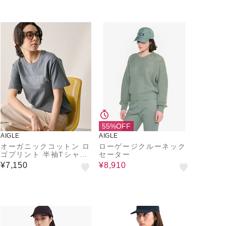
55%OFF
AIGLE
AIGLE
オーガニックコットン ロ
ローゲージクルーネック
ゴプリント 半袖Tシャツ
セーター
/ ユニセックス
¥7,150
¥8,910