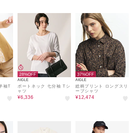
28%OFF
37%OFF
AIGLE
AIGLE
半袖T
ボートネック 七分袖 Tシ
総柄プリント ロングスリ
ャツ
ーブシャツ
¥6,336
¥12,474