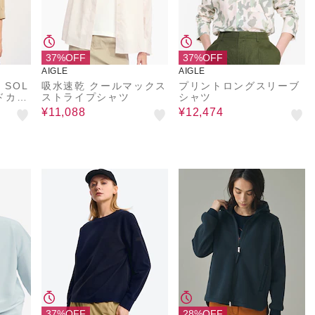
37%OFF
37%OFF
AIGLE
AIGLE
 SOL
吸水速乾 クールマックス
プリントロングスリーブ
ンドカラ
ストライプシャツ
シャツ
¥11,088
¥12,474
37%OFF
28%OFF