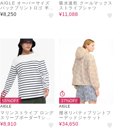
AIGLE オーバーサイズ
吸水速乾 クールマックス
バックプリントロゴ 半袖
ストライプシャツ
Tシャツ
¥8,250
¥11,088
55%OFF
37%OFF
AIGLE
AIGLE
マリンストライプ ロング
撥水リバティプリントフ
スリーブボーダーTシャ
ーデッドジャケット
ツ RP 長袖Tシャツ
¥8,910
¥34,650