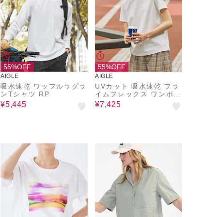
55%OFF
55%OFF
AIGLE
AIGLE
吸水速乾 ワッフルラグラ
UVカット 吸水速乾 プラ
ンTシャツ RP
イムフレックス ワンポイ
ントロゴ 半袖Tシャツ R
¥5,445
¥7,425
P