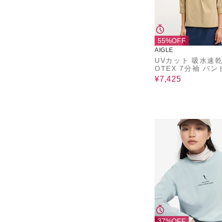
55%OFF
AIGLE
UVカット 吸水速乾
OTEX 7分袖 バ
ーシャツ RP
¥7,425
37%OFF