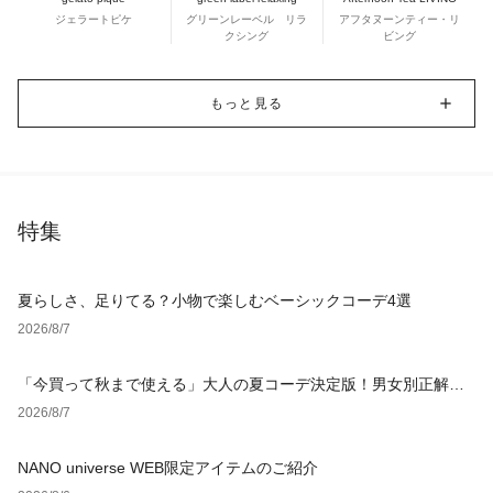
ジェラートピケ
グリーンレーベル リラ
アフタヌーンティー・リ
クシング
ビング
もっと見る
特集
夏らしさ、足りてる？小物で楽しむベーシックコーデ4選
2026/8/7
「今買って秋まで使える」大人の夏コーデ決定版！男女別正解ス
タイルとNGな着こなし
2026/8/7
NANO universe WEB限定アイテムのご紹介