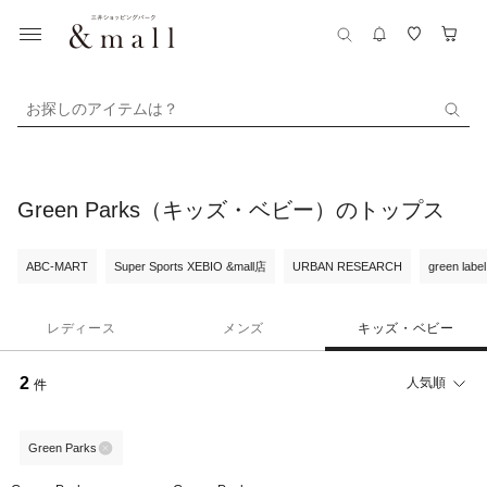
お探しのアイテムは？
Green Parks（キッズ・ベビー）のトップス
ABC-MART
Super Sports XEBIO &mall店
URBAN RESEARCH
green label
レディース
メンズ
キッズ・ベビー
2
人気順
件
Green Parks
70%OFF
70%OFF