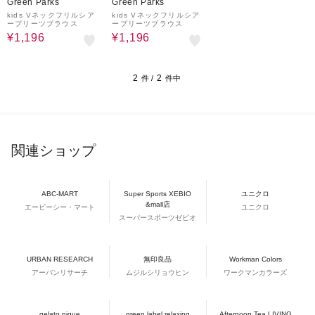
Green Parks
Green Parks
kids Vネックフリルシア
kids Vネックフリルシア
ープリーツブラウス
ープリーツブラウス
¥1,196
¥1,196
2
2
件 /
件中
関連ショップ
ABC-MART
Super Sports XEBIO
ユニクロ
&mall店
エービーシー・マート
ユニクロ
スーパースポーツゼビオ
URBAN RESEARCH
無印良品
Workman Colors
アーバンリサーチ
ムジルシリョウヒン
ワークマンカラーズ
gelato pique
green label relaxing
Afternoon Tea LIVING