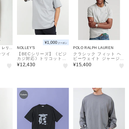
¥1,000
クーポン
 レリュ
NOLLEY'S
POLO RALPH LAUREN
トンツイ
【BECシリーズ】《ビジ
クラシック フィット ヘ
カジ対応》トリコットP/
ビーウェイト ジャージー
Oシャツ 26SS
Tシャツ
¥12,430
¥15,400