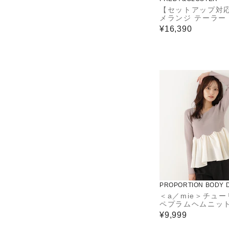
【セットアップ対応
メランジ テーラー
ケット
¥16,390
PROPORTION BODY 
NG
＜a／mie＞チュ
ペプラムヘムニッ
¥9,999