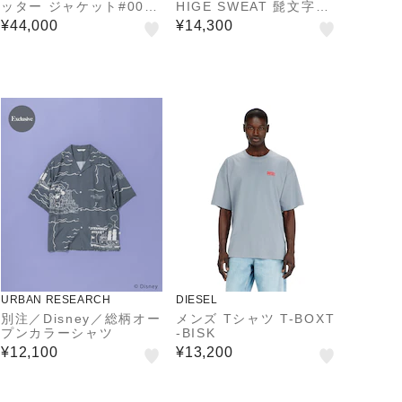
ッター ジャケット#000
HIGE SWEAT 髭文字刺
（ナンバーゼロ）バーズ
繍 クルーネックスウェッ
¥44,000
¥14,300
アイストレッチ リサイク
ト 裏起毛
ル
URBAN RESEARCH
DIESEL
別注／Disney／総柄オー
メンズ Tシャツ T-BOXT
プンカラーシャツ
-BISK
¥12,100
¥13,200