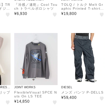
】TR
『冷感／速乾』Cool Tou
TOLQ / トルク Melt Gr
ドジャ
ch トラベルポロシャツ
aphic Printed T-shirts
(S/S)
¥6,930
¥19,800
DRESSI
JOINT WORKS
DIESEL
ーリップ
FlexibleVisual SPCE N
メンズ パンツ P-DELLS
ト
uts On LS TEE
¥59,400
¥14,850