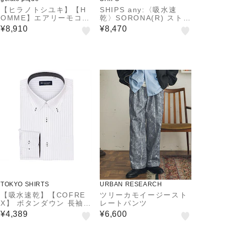
【ヒラノトシユキ】【H
SHIPS any:〈吸水速
OMME】エアリーモコP
乾〉SORONA(R) ストレ
LANEDOGジャガードプ
ッチ ジャージー レギュ
¥8,910
¥8,470
ルオーバー
ラーカラー シャツ◆
TOKYO SHIRTS
URBAN RESEARCH
【吸水速乾】【COFRE
ツリーカモイージースト
X】 ボタンダウン 長袖
レートパンツ
形態安定 ワイシャツ
¥4,389
¥6,600