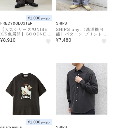
¥1,000
クーポン
FREDY&GLOSTER
SHIPS
【人気シリーズ/UNISE
SHIPS any:〈洗濯機可
X/5色展開】GOODNES
能〉パターン プリント 2
S イージーパンツ 無地/
タック イージー パンツ
¥8,910
¥7,480
迷彩
◆
¥1,000
クーポン
gelato pique
SHIPS