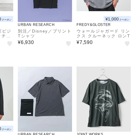
0
¥1,000
クーポン
クーポン
URBAN RESEARCH
FREDY&GLOSTER
《ビジ
別注／Disney／プリント
ウォールジャガード リン
ッチチ
Tシャツ
クス クルーネック ロンT
AW
¥6,930
¥7,590
0
クーポン
URBAN RESEARCH
JOINT WORKS