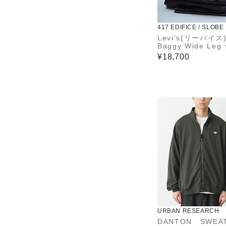
417 EDIFICE / SLOBE
Levi’s(リーバイス
Baggy Wide Leg
ムパンツ（L30）
¥18,700
URBAN RESEARCH
DANTON SWEAT