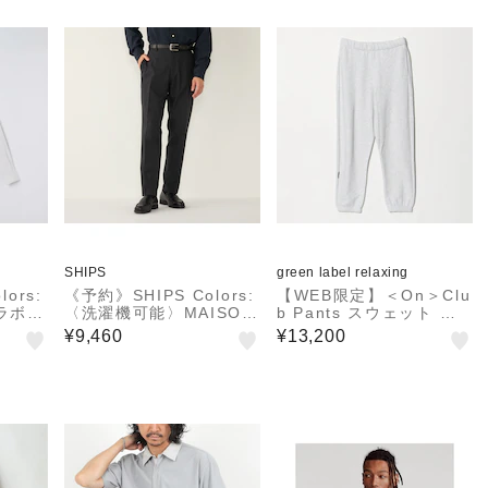
SHIPS
green label relaxing
ors:
《予約》SHIPS Colors:
【WEB限定】＜On＞Clu
コラボ
〈洗濯機可能〉MAISON
b Pants スウェット パ
& JAMS スラックス◆
ンツ
¥9,460
¥13,200