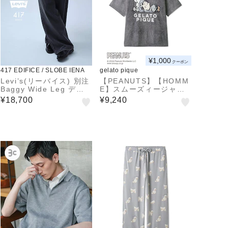
¥1,000
クーポン
417 EDIFICE / SLOBE IENA
gelato pique
Levi’s(リーバイス) 別注
【PEANUTS】【HOMM
Baggy Wide Leg デニ
E】スムーズィージャガ
ムパンツ（L28）
ードプルオーバー
¥18,700
¥9,240