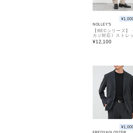
¥1,00
NOLLEY'S
【BECシリーズ】
カジ対応》ストレ
ノトラウザーズ 26
¥12,100
¥1,00
FREDY&GLOSTER