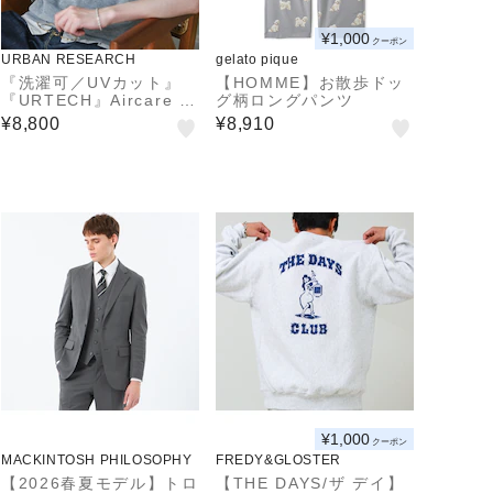
¥1,000
クーポン
URBAN RESEARCH
gelato pique
『洗濯可／UVカット』
【HOMME】お散歩ドッ
『URTECH』Aircare シ
グ柄ロングパンツ
ョートスリーブニットポ
¥8,800
¥8,910
ロ
¥1,000
クーポン
MACKINTOSH PHILOSOPHY
FREDY&GLOSTER
【2026春夏モデル】トロ
【THE DAYS/ザ デイ】