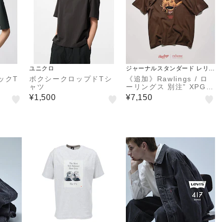
ユニクロ
ジャーナルスタンダード レリュ
ーム
ックT
ボクシークロップドTシ
《追加》Rawlings / ロ
ャツ
ーリングス 別注” XPG3”
グローブアート プリント
¥1,500
¥7,150
Tシャツ