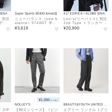
 IENA
Super Sports XEBIO &mall店
417 EDIFICE / SLOBE IENA
) 別注
ニューバランス（new b
Levi’s(リーバイス) 別注
 デニ
alance）574ADT 半袖
2nd Type トラッカー ジ
シャツ MT61B0WFAHH
ャケット
¥3,619
¥20,900
¥1,000
クーポン
NOLLEY'S
BEAUTY&YOUTH UNITED AR
ROWS
 ZIP
【BECシリーズ】《ビジ
エアリー リンクル 1プリ