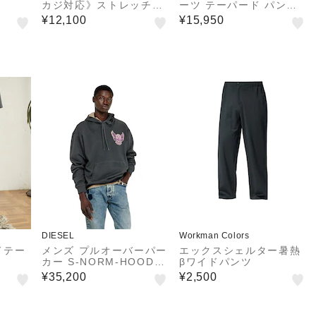
カジ対応》ストレッチチ
ーツ テーパード パンツ
ノトラウザーズ 26AW
NO.9
¥12,100
¥15,950
DIESEL
Workman Colors
ドテー
メンズ プルオーバーパー
エックスシェルター暑熱
カー S-NORM-HOOD-A
βワイドパンツ
A2
¥35,200
¥2,500