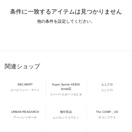
条件に一致するアイテムは見つかりません
他の条件を設定してください。
関連ショップ
ABC-MART
Super Sports XEBIO
ユニクロ
&mall店
エービーシー・マート
ユニクロ
スーパースポーツゼビオ
URBAN RESEARCH
無印良品
The COMP＿US
アーバンリサーチ
ムジルシリョウヒン
ザコンプアス