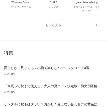
Workman Colors
SHIPS
green label relaxing
ワークマンカラーズ
シップス
グリーンレーベル リラ
クシング
もっと見る
特集
夏らしさ、足りてる？小物で楽しむベーシックコーデ4選
2026/8/7
「今買って秋まで使える」大人の夏コーデ決定版！男女別正解ス
タイルとNGな着こなし
2026/8/7
サンダルに靴下はダサい？おかしく見えない合わせ方の黄金法則