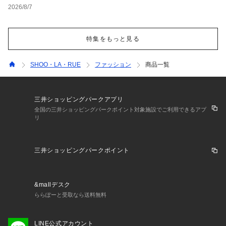
と男女別おすすめコーデ
2026/8/7
特集をもっと見る
SHOO・LA・RUE
ファッション
商品一覧
三井ショッピングパークアプリ
全国の三井ショッピングパークポイント対象施設でご利用できるアプ
リ
三井ショッピングパークポイント
&mallデスク
ららぽーと受取なら送料無料
LINE公式アカウント