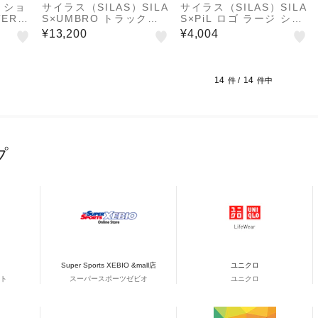
）ショ
サイラス（SILAS）SILA
サイラス（SILAS）SILA
ERIN
S×UMBRO トラックパ
S×PiL ロゴ ラージ ショ
42031
ンツ 110241031004-B
ートスリーブ Tシャツ 1
¥13,200
¥4,004
LACK
10242011018-BLACK
14
14
件 /
件中
プ
Super Sports XEBIO &mall店
ユニクロ
ト
スーパースポーツゼビオ
ユニクロ