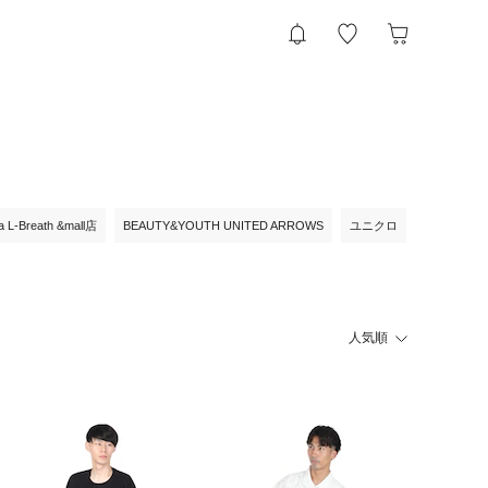
ia L-Breath &mall店
BEAUTY&YOUTH UNITED ARROWS
ユニクロ
人気順