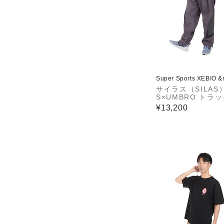
Super Sports XEBIO 
サイラス（SILAS）
S×UMBRO トラ
ンツ 1102410310
¥13,200
HARCOAL