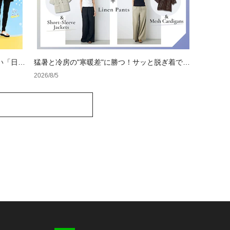
い「日焼
猛暑と冷房の"寒暖差"に勝つ！サッと脱ぎ着でき
る体温調節コーデ
2026/8/5