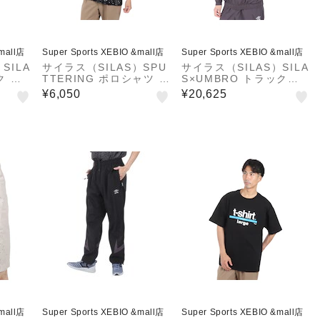
&mall店
Super Sports XEBIO &mall店
Super Sports XEBIO &mall店
SILA
サイラス（SILAS）SPU
サイラス（SILAS）SILA
ク シ
TTERING ポロシャツ 1
S×UMBRO トラックジ
シャツ
10242014001-BLACK
ャケット 11024102100
¥6,050
¥20,625
LACK
4-CHARCOAL
&mall店
Super Sports XEBIO &mall店
Super Sports XEBIO &mall店