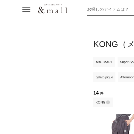
お探しのアイテムは？
KONG（
ABC-MART
Super Sp
gelato pique
Afternoo
14
件
KONG