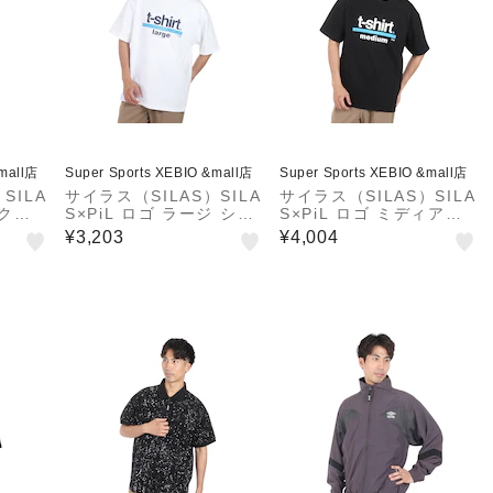
&mall店
Super Sports XEBIO &mall店
Super Sports XEBIO &mall店
SILA
サイラス（SILAS）SILA
サイラス（SILAS）SILA
ックパ
S×PiL ロゴ ラージ ショ
S×PiL ロゴ ミディアム
04-C
ートスリーブ Tシャツ 1
ショートスリーブ Tシャ
¥3,203
¥4,004
10242011018-WHITE
ツ 110242011017-BLA
CK