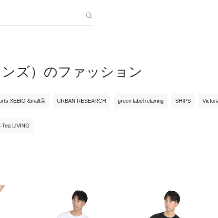
メンズ）のファッション
orts XEBIO &mall店
URBAN RESEARCH
green label relaxing
SHIPS
Victor
n Tea LIVING