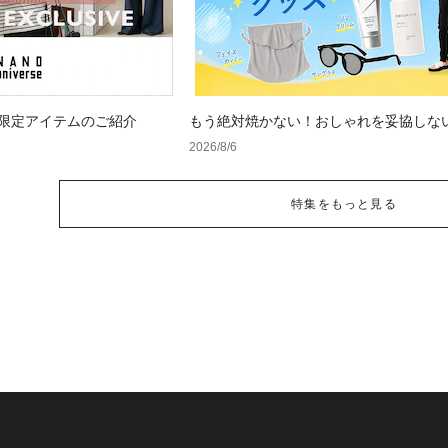
 WEB限定アイテムのご紹介
もう絶対焼かない！おしゃれを妥協しな
け対策」グッズ
2026/8/6
特集をもっと見る