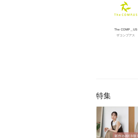
The COMP＿US
ザコンプアス
特集