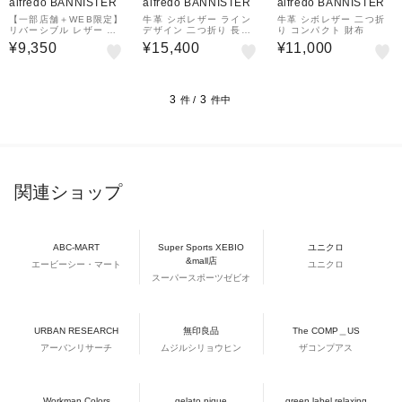
alfredo BANNISTER
alfredo BANNISTER
alfredo BANNISTER
【一部店舗＋WEB限定】
牛革 シボレザー ライン
牛革 シボレザー 二つ折
リバーシブル レザー ド
デザイン 二つ折り 長財
り コンパクト 財布
レスベルト
布
¥9,350
¥15,400
¥11,000
3
3
件 /
件中
関連ショップ
ABC-MART
Super Sports XEBIO
ユニクロ
&mall店
エービーシー・マート
ユニクロ
スーパースポーツゼビオ
URBAN RESEARCH
無印良品
The COMP＿US
アーバンリサーチ
ムジルシリョウヒン
ザコンプアス
Workman Colors
gelato pique
green label relaxing