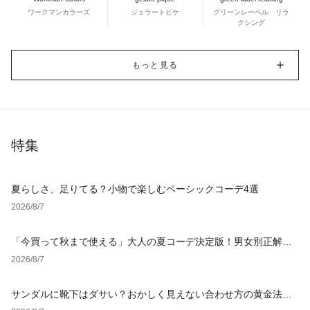
ワークマンカラーズ
ジェラートピケ
グリーンレーベル リラ
クシング
もっと見る
特集
夏らしさ、足りてる？小物で楽しむベーシックコーデ4選
2026/8/7
「今買って秋まで使える」大人の夏コーデ決定版！男女別正解ス
タイルとNGな着こなし
2026/8/7
サンダルに靴下はダサい？おかしく見えない合わせ方の黄金法則
と男女別おすすめコーデ