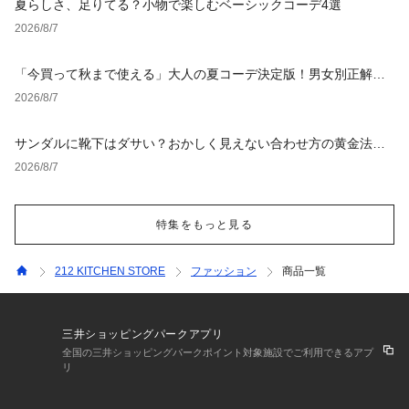
夏らしさ、足りてる？小物で楽しむベーシックコーデ4選
2026/8/7
「今買って秋まで使える」大人の夏コーデ決定版！男女別正解ス
タイルとNGな着こなし
2026/8/7
サンダルに靴下はダサい？おかしく見えない合わせ方の黄金法則
と男女別おすすめコーデ
2026/8/7
特集をもっと見る
212 KITCHEN STORE
ファッション
商品一覧
三井ショッピングパークアプリ
全国の三井ショッピングパークポイント対象施設でご利用できるアプ
リ