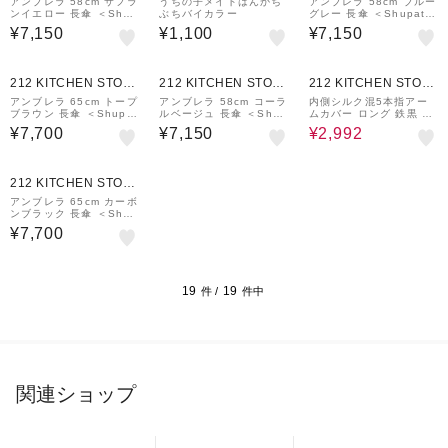
E
E
E
アンブレラ 58cm サフラ
うちの子メイトはんかち
アンブレラ 58cm ブルー
ンイエロー 長傘 ＜Shup
ぶちバイカラー
グレー 長傘 ＜Shupatto
atto シュパット＞
シュパット＞
¥7,150
¥1,100
¥7,150
20%OFF
212 KITCHEN STOR
212 KITCHEN STOR
212 KITCHEN STOR
E
E
E
アンブレラ 65cm トープ
アンブレラ 58cm コーラ
内側シルク混5本指アー
ブラウン 長傘 ＜Shupat
ルベージュ 長傘 ＜Shup
ムカバー ロング 鉄黒 ＜
to シュパット＞
atto シュパット＞
絹屋＞
¥7,700
¥7,150
¥2,992
212 KITCHEN STOR
E
アンブレラ 65cm カーボ
ンブラック 長傘 ＜Shup
atto シュパット＞
¥7,700
19
19
件 /
件中
関連ショップ