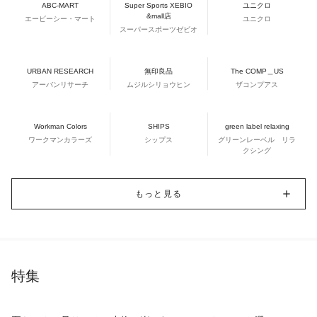
ABC-MART
Super Sports XEBIO
ユニクロ
&mall店
エービーシー・マート
ユニクロ
スーパースポーツゼビオ
URBAN RESEARCH
無印良品
The COMP＿US
アーバンリサーチ
ムジルシリョウヒン
ザコンプアス
Workman Colors
SHIPS
green label relaxing
ワークマンカラーズ
シップス
グリーンレーベル リラ
クシング
もっと見る
特集