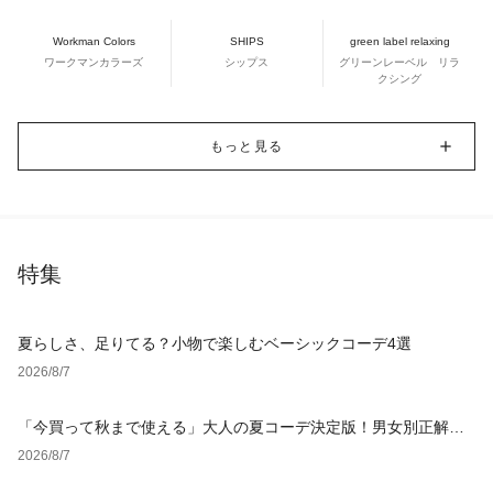
Workman Colors
SHIPS
green label relaxing
ワークマンカラーズ
シップス
グリーンレーベル リラ
クシング
もっと見る
特集
夏らしさ、足りてる？小物で楽しむベーシックコーデ4選
2026/8/7
「今買って秋まで使える」大人の夏コーデ決定版！男女別正解ス
タイルとNGな着こなし
2026/8/7