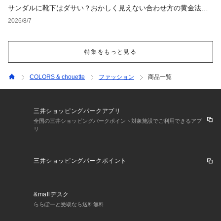
サンダルに靴下はダサい？おかしく見えない合わせ方の黄金法則
と男女別おすすめコーデ
2026/8/7
特集をもっと見る
COLORS & chouette
ファッション
商品一覧
三井ショッピングパークアプリ
全国の三井ショッピングパークポイント対象施設でご利用できるアプ
リ
三井ショッピングパークポイント
&mallデスク
ららぽーと受取なら送料無料