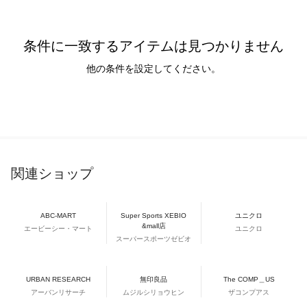
条件に一致するアイテムは見つかりません
他の条件を設定してください。
関連ショップ
ABC-MART
Super Sports XEBIO
ユニクロ
&mall店
エービーシー・マート
ユニクロ
スーパースポーツゼビオ
URBAN RESEARCH
無印良品
The COMP＿US
アーバンリサーチ
ムジルシリョウヒン
ザコンプアス