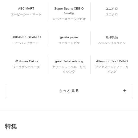
ABC-MART
Super Sports XEBIO
ユニクロ
&mall店
エービーシー・マート
ユニクロ
スーパースポーツゼビオ
URBAN RESEARCH
gelato pique
無印良品
アーバンリサーチ
ジェラートピケ
ムジルシリョウヒン
Workman Colors
green label relaxing
Afternoon Tea LIVING
ワークマンカラーズ
グリーンレーベル リラ
アフタヌーンティー・リ
クシング
ビング
もっと見る
特集