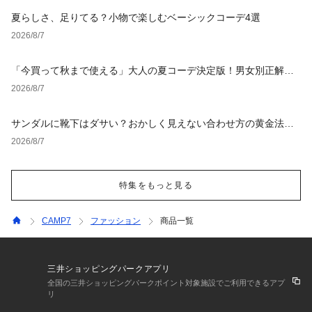
夏らしさ、足りてる？小物で楽しむベーシックコーデ4選
2026/8/7
「今買って秋まで使える」大人の夏コーデ決定版！男女別正解ス
タイルとNGな着こなし
2026/8/7
サンダルに靴下はダサい？おかしく見えない合わせ方の黄金法則
と男女別おすすめコーデ
2026/8/7
特集をもっと見る
CAMP7
ファッション
商品一覧
三井ショッピングパークアプリ
全国の三井ショッピングパークポイント対象施設でご利用できるアプ
リ