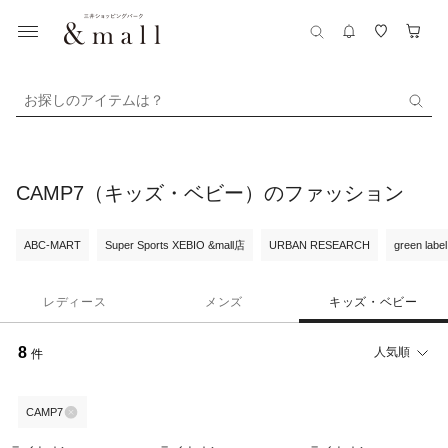
お探しのアイテムは？
CAMP7（キッズ・ベビー）のファッション
ABC-MART
Super Sports XEBIO &mall店
URBAN RESEARCH
green label
レディース
メンズ
キッズ・ベビー
8
人気順
件
CAMP7
49%OFF
42%OFF
50%OFF