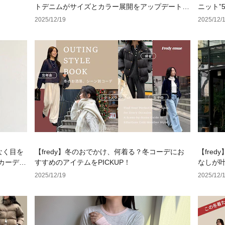
トデニムがサイズとカラー展開をアップデートし
ニット”
て再登場～
2025/12/19
2025/12/
げなく目を
【fredy】冬のおでかけ、何着る？冬コーデにお
【fred
カーディ
すすめのアイテムをPICKUP！
なしが叶
2025/12/19
2025/12/