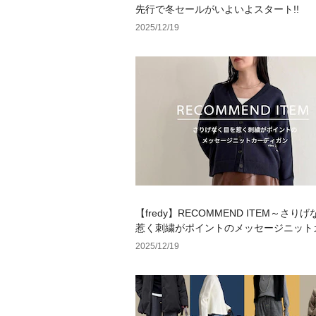
先行で冬セールがいよいよスタート!!
2025/12/19
【fredy】RECOMMEND ITEM～さり
惹く刺繍がポイントのメッセージニット
ガン～
2025/12/19