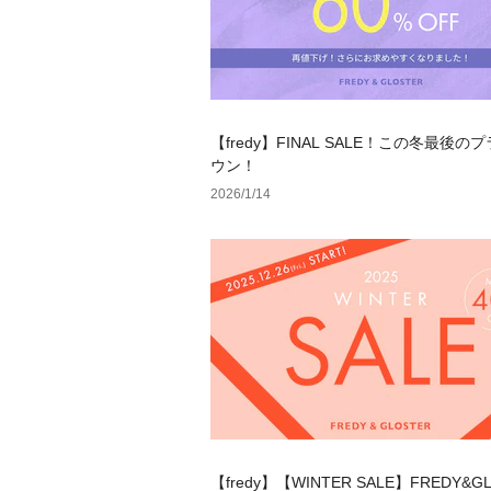
【fredy】FINAL SALE！この冬最後の
ウン！
2026/1/14
【fredy】【WINTER SALE】FREDY&G