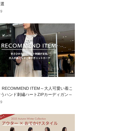
5選
19
y】RECOMMEND ITEM～大人可愛い着こ
うハンド刺繡ハートZIPカーディガン～
19