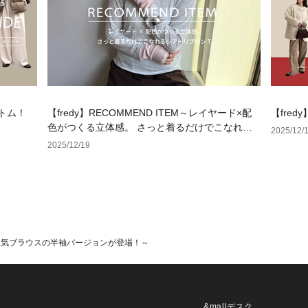
ボトム！
【fredy】RECOMMEND ITEM～レイヤード×配
【fre
色がつくる立体感。 さっと着るだけでこなれる
2025/12/
シアーリブロンT～
2025/12/19
M～大人気ブラウスの半袖バージョンが登場！～
&mallデスク