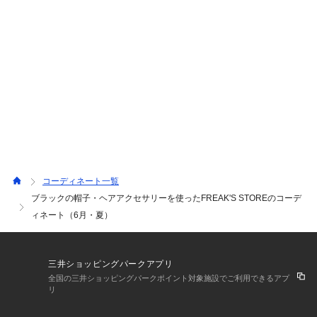
コーディネート一覧
ブラックの帽子・ヘアアクセサリーを使ったFREAK'S STOREのコーデ
ィネート（6月・夏）
三井ショッピングパークアプリ
全国の三井ショッピングパークポイント対象施設でご利用できるアプ
リ