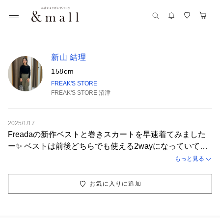
新山 結理
158cm
FREAK'S STORE
FREAK'S STORE 沼津
2025/1/17
Freadaの新作ベストと巻きスカートを早速着てみました
ー✨ ベストは前後どちらでも使える2wayになっていてポ
ケットも取り外しができる遊び心満載の1着となっており
もっと見る
ます🙂‍↕️ そしてやっぱりデニムには巻きスカートですね！
レースがアンティークのもので通常とは違う織り方をして
お気に入りに追加
作られています🤍 どちらもグッとオシャレになれるアイ
テムなので是非チェックしてみてくださいね！👀☘️ 【着
用サイズ】デニムS、シューズ37、その他F