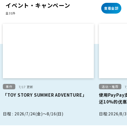
イベント・キャンペーン
查看全部
全31件
事件
活动・推荐
7/17 更新
7
「TOY STORY SUMMER ADVENTURE」
使用PayPa
还10%的优
日程 : 2026/7/24(金)～8/16(日)
日程:2026/8/3