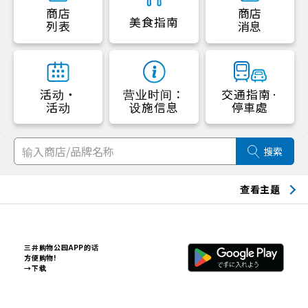
商店
商店
美食指南
列表
消息
活动・
营业时间：
交通指南·
活动
设施信息
停車處
搜索
查看主题
三井购物公园APP的话
方便购物!
→下载