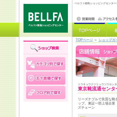
ベルファ都島ショッピングセンター
TOPページ
＞
ショップガ
トウキョウクツリュウツウセンタ
東京靴流通センタ
リーズナブルで良質な靴
ップ。東証一部上場企業 
ズチェーン