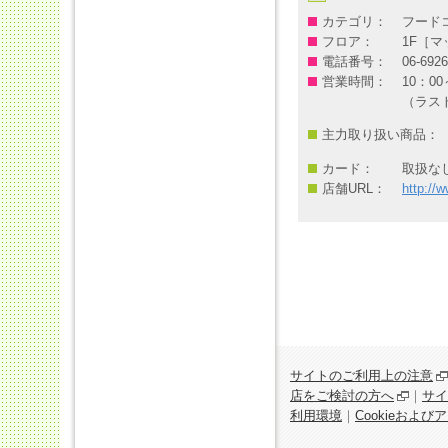
カテゴリ：
フード
フロア：
1F［マ
電話番号：
06-6926
営業時間：
10：00
（ラスト
主力取り扱い商品：
カード：
取扱な
店舗URL：
http://w
サイトのご利用上の注意
店をご検討の方へ
｜
サイ
利用環境
｜
Cookieおよ