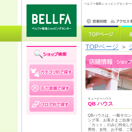
ベルファ都島ショッピングセンター
TOPページ
＞
キュービーハウス
QB ハウス
QBハウスは、一般サロ
ング等、お客さまご自身
「カット」のみに特化し
男性、女性、お子様、ご