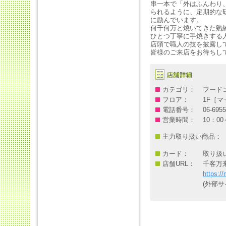
串一本で「外はふんわり
られるように、定期的な
に励んでいます。
何千何万と焼いてきた熟
ひとつ丁寧に手焼きする
店頭で職人の技を披露し
皆様のご来店をお待ちし
カテゴリ：
フード
フロア：
1F［マ
電話番号：
06-6955
営業時間：
10：0
主力取り扱い商品：
カード：
取り扱
店舗URL：
千客万
https:/
(外部サ