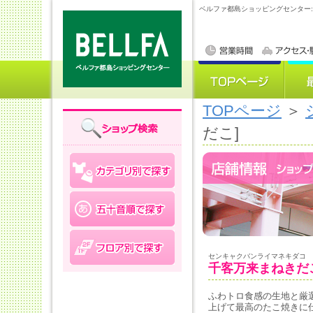
ベルファ都島ショッピングセンター
TOPページ
＞
だこ]
センキャクバンライマネキダコ
千客万来まねきだ
ふわトロ食感の生地と厳
上げて最高のたこ焼きに