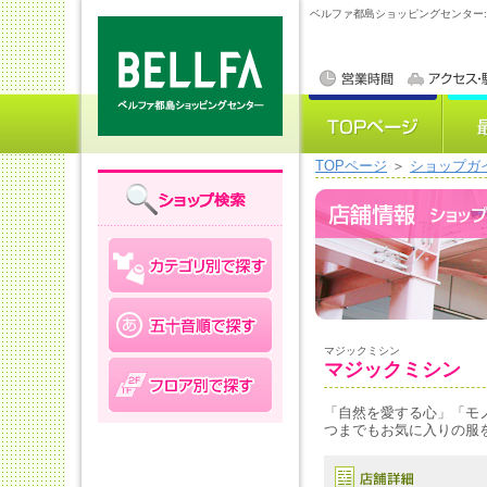
ベルファ都島ショッピングセンター
TOPページ
＞
ショップガ
マジックミシン
マジックミシン
「自然を愛する心」「モ
つまでもお気に入りの服